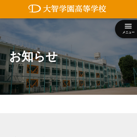
コ
ン
テ
ン
メニュー
ツ
へ
ス
お知らせ
キ
ッ
プ