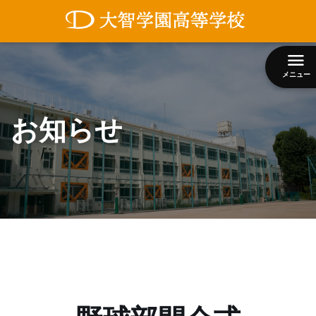
コ
ン
テ
ン
メニュー
ツ
へ
ス
お知らせ
キ
ッ
プ