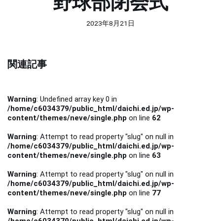
野球部閉会式
2023年8月21日
関連記事
Warning
: Undefined array key 0 in
/home/c6034379/public_html/daichi.ed.jp/wp-
content/themes/neve/single.php
on line
62
Warning
: Attempt to read property "slug" on null in
/home/c6034379/public_html/daichi.ed.jp/wp-
content/themes/neve/single.php
on line
63
Warning
: Attempt to read property "slug" on null in
/home/c6034379/public_html/daichi.ed.jp/wp-
content/themes/neve/single.php
on line
77
Warning
: Attempt to read property "slug" on null in