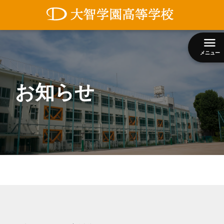
コ
ン
テ
ン
メニュー
ツ
へ
ス
お知らせ
キ
ッ
プ