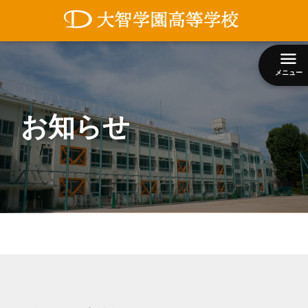
コ
ン
テ
ン
メニュー
ツ
へ
ス
お知らせ
キ
ッ
プ