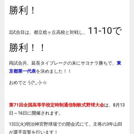
勝利！
11-10で
2試合目は、都立稔ヶ丘高校と対戦し、
勝利！！
両試合共、延長タイブレークの末にサヨナラ勝ちで、
東
京都第一代表
を決めました！！
おめでとう(^_-)-☆
第71回全国高等学校定時制通信制軟式野球大会
は、8月13
日～16日に開催されます。
13日(火)明治神宮野球場での開会式にて、主将の3年山田
が選手宣誓を行います！