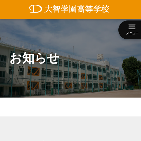
コ
ン
テ
ン
メニュー
ツ
へ
ス
お知らせ
キ
ッ
プ