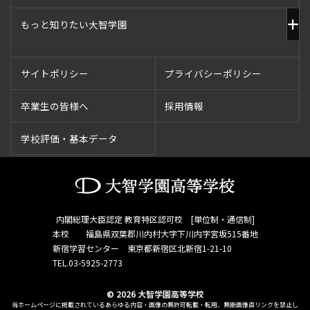
もっと知りたい大智学園
サイトポリシー
プライバシーポリシー
卒業生の皆様へ
採用情報
学校評価・基本データ
内閣総理大臣認定 教育特区認可校 [単位制・通信制]
本校 福島県双葉郡川内村大字下川内字宮坂515番地
新宿学習センター 東京都新宿区北新宿1-21-10
TEL.03-5925-2773
© 2026 大智学園高等学校
当ホームページに掲載されているあらゆる内容・画像の無許可転載・転用、無断画像直リンクを禁止し