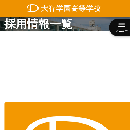
コ
採用情報一覧
ン
テ
ン
メニュー
ツ
へ
ス
キ
ッ
プ