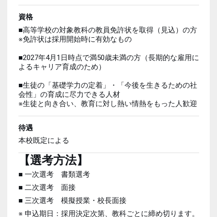
資格
■高等学校の対象教科の教員免許状を取得（見込）の方
※免許状は採用開始時に有効なもの
■2027年4月1日時点で満50歳未満の方（長期的な雇用に
よるキャリア育成のため）
■生徒の「基礎学力の定着」・「今後を生きるための社
会性」の育成に尽力できる人材
※生徒と向き合い、教育に対し熱い情熱をもった人歓迎
待遇
本校既定による
【選考方法】
■ 一次選考 書類選考
■ 二次選考 面接
■ 三次選考 模擬授業・校長面接
※ 申込期日：採用決定次第、教科ごとに締め切ります。