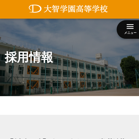
コ
ン
テ
ン
メニュー
ツ
へ
ス
採用情報
キ
ッ
プ