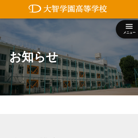
コ
ン
テ
ン
メニュー
ツ
へ
ス
お知らせ
キ
ッ
プ