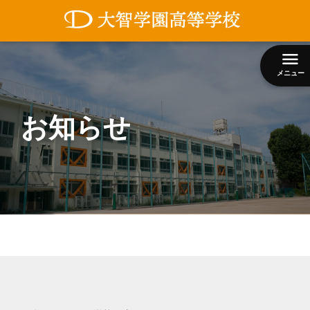
コ
ン
テ
ン
メニュー
ツ
へ
ス
お知らせ
キ
ッ
プ