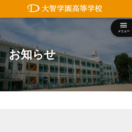
コ
ン
テ
ン
メニュー
ツ
へ
ス
お知らせ
キ
ッ
プ