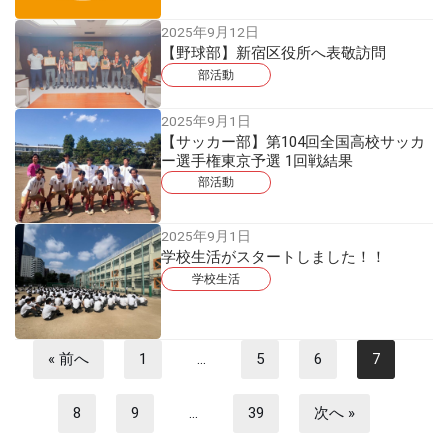
2025年9月12日
【野球部】新宿区役所へ表敬訪問
部活動
2025年9月1日
【サッカー部】第104回全国高校サッカ
ー選手権東京予選 1回戦結果
部活動
2025年9月1日
学校生活がスタートしました！！
学校生活
« 前へ
1
…
5
6
7
8
9
…
39
次へ »