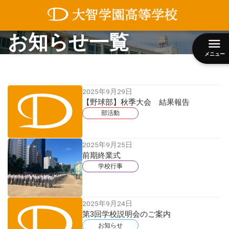
コ
お知らせ一覧
ン
テ
ン
メニュー
ツ
へ
ス
2025年9月29日
キ
【野球部】秋季大会 結果報告
ッ
プ
部活動
2025年9月25日
前期終業式
学校行事
2025年9月24日
第3回学校説明会のご案内
お知らせ