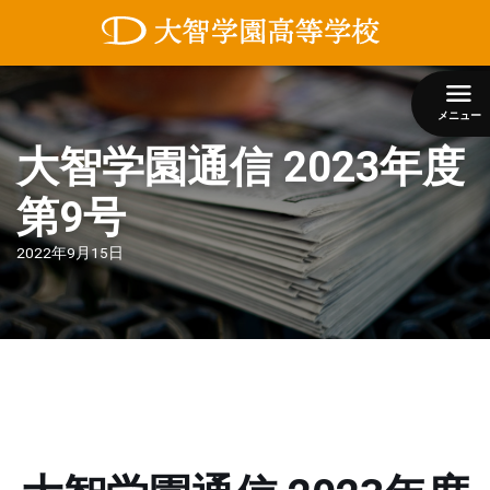
コ
ン
テ
ン
メニュー
ツ
大智学園通信 2023年度
へ
ス
キ
第9号
ッ
プ
2022年9月15日