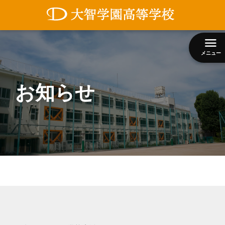
コ
ン
テ
ン
メニュー
ツ
へ
ス
お知らせ
キ
ッ
プ