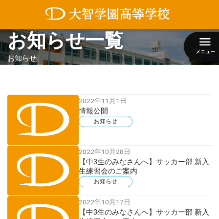
コ
お知らせ一覧
ン
テ
ン
メニュー
お知らせ
ツ
へ
ス
キ
ッ
2022年11月1日
プ
情報公開
お知らせ
2022年10月28日
【中3生のみなさんへ】サッカー部 新入
生練習会のご案内
お知らせ
2022年10月17日
【中3生のみなさんへ】サッカー部 新入