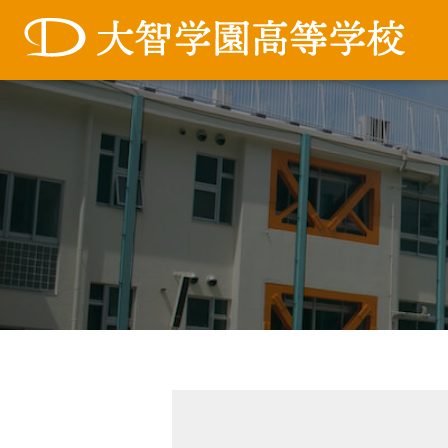
コ
ン
テ
ン
ツ
へ
ス
キ
ッ
プ