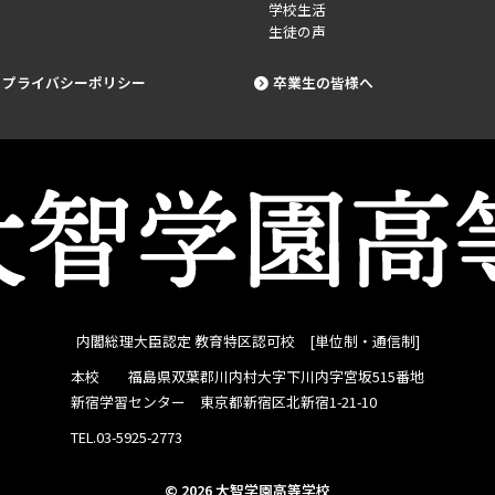
学校生活
生徒の声
プライバシーポリシー
卒業生の皆様へ
内閣総理大臣認定 教育特区認可校 [単位制・通信制]
本校 福島県双葉郡川内村大字下川内字宮坂515番地
新宿学習センター 東京都新宿区北新宿1-21-10
TEL.03-5925-2773
© 2026 大智学園高等学校