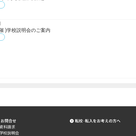
日
1開催 )学校説明会のご案内
お問合せ
転校·転入をお考えの方へ
資料請求
学校説明会