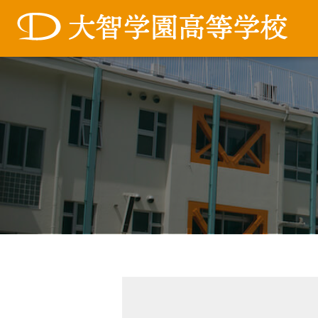
コ
ン
テ
ン
ツ
へ
ス
キ
ッ
プ