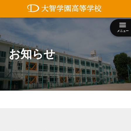
コ
ン
テ
ン
メニュー
ツ
へ
ス
お知らせ
キ
ッ
プ