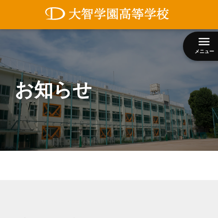
コ
ン
テ
ン
メニュー
ツ
へ
ス
お知らせ
キ
ッ
プ